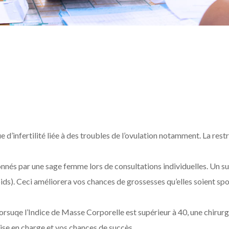
e d’infertilité liée à des troubles de l’ovulation notamment. La rest
nés par une sage femme lors de consultations individuelles. Un suiv
oids). Ceci améliorera vos chances de grossesses qu’elles soient sp
rsuqe l’Indice de Masse Corporelle est supérieur à 40, une chirurgi
rise en charge et vos chances de succès.